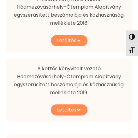
Hódmezővásárhely-Ótemplom Alapítvány
egyszerűsített beszámolója és közhasznúsági
melléklete 2018.
Nagy
Letöltés
Betű
A kettős könyvitelt vezető
Hódmezővásárhely-Ótemplom Alapítvány
egyszerűsített beszámolója és közhasznúsági
melléklete 2019.
Letöltés