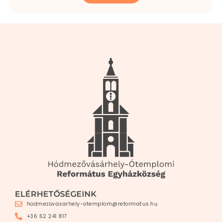
ELÉRHETŐSÉGEINK
hodmezovasarhely-otemplom@reformatus.hu
+36 62 241 817