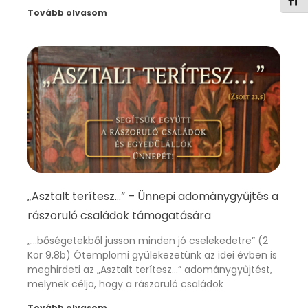
Betű
Tovább olvasom
„Asztalt terítesz…” – Ünnepi adománygyűjtés a
rászoruló családok támogatására
„…bőségetekből jusson minden jó cselekedetre” (2
Kor 9,8b) Ótemplomi gyülekezetünk az idei évben is
meghirdeti az „Asztalt terítesz…” adománygyűjtést,
melynek célja, hogy a rászoruló családok
Tovább olvasom