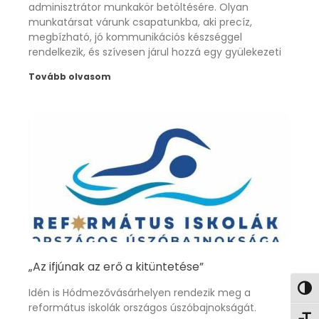
adminisztrátor munkakör betöltésére. Olyan
munkatársat várunk csapatunkba, aki precíz,
megbízható, jó kommunikációs készséggel
rendelkezik, és szívesen járul hozzá egy gyülekezeti
Tovább olvasom
„Az ifjúnak az erő a kitüntetése”
Nagy
Idén is Hódmezővásárhelyen rendezik meg a
református iskolák országos úszóbajnokságát.