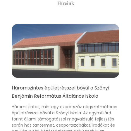
Híreink
Oldal
Oldal
Oldal
Oldal
Oldal
Háromszintes épületrésszel bővül a Szőnyi
Benjámin Református Általános Iskola
Háromszintes, mintegy ezerötszáz négyzetméteres
épületrésszel bővül a Szőnyi iskola. Az egymilliárd
forint állami támogatással megvalósuló fejlesztés
során hat tantermet, csoportszobákat, irodákat és