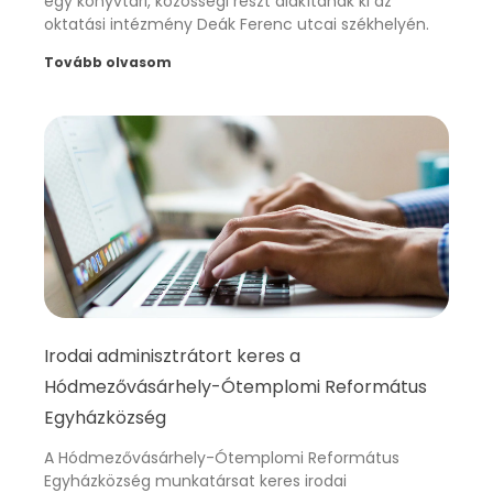
egy könyvtári, közösségi részt alakítanak ki az
oktatási intézmény Deák Ferenc utcai székhelyén.
Tovább olvasom
Irodai adminisztrátort keres a
Hódmezővásárhely-Ótemplomi Református
Egyházközség
A Hódmezővásárhely-Ótemplomi Református
Egyházközség munkatársat keres irodai