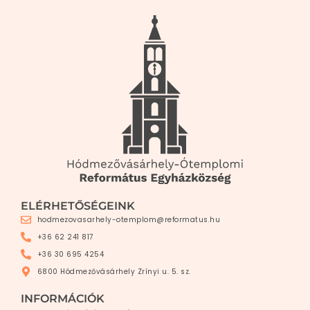
ELÉRHETŐSÉGEINK
hodmezovasarhely-otemplom@reformatus.hu
+36 62 241 817
+36 30 695 4254
6800 Hódmezővásárhely Zrínyi u. 5. sz.
INFORMÁCIÓK