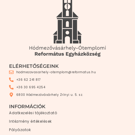
ELÉRHETŐSÉGEINK
hodmezovasarhely-otemplom@reformatus.hu
+36 62 241 817
+36 30 695 4254
6800 Hódmezővásárhely Zrínyi u. 5. sz.
INFORMÁCIÓK
Adatkezelési tájékoztató
Intézmény értékelések
Pályázatok