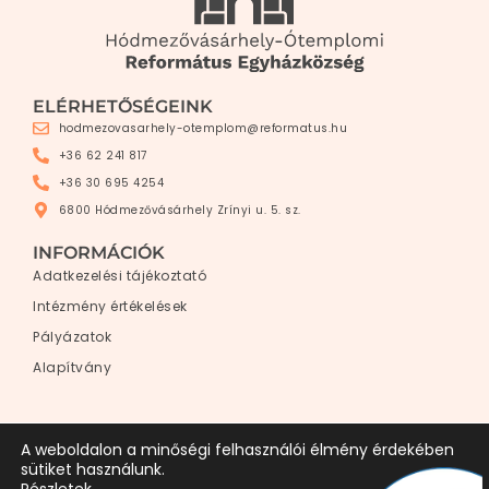
ELÉRHETŐSÉGEINK
hodmezovasarhely-otemplom@reformatus.hu
+36 62 241 817
+36 30 695 4254
6800 Hódmezővásárhely Zrínyi u. 5. sz.
INFORMÁCIÓK
Adatkezelési tájékoztató
Intézmény értékelések
Pályázatok
Alapítvány
A weboldalon a minőségi felhasználói élmény érdekében
sütiket használunk.
Hódmezővásárhely-Ótemplomi Református