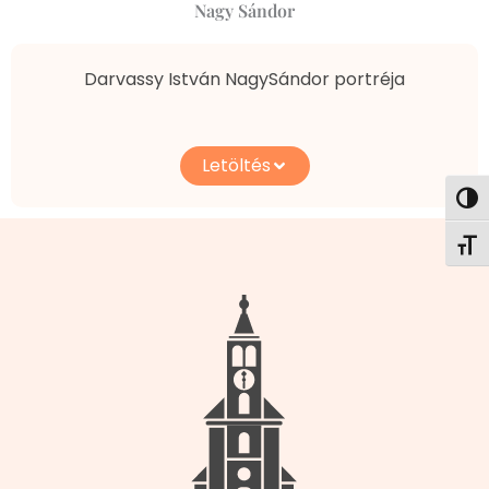
Nagy Sándor
Darvassy István NagySándor portréja
Letöltés
Nagy
Betű