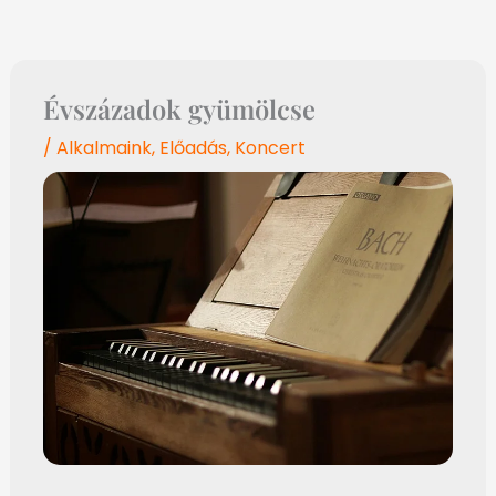
Évszázadok gyümölcse
/
Alkalmaink
,
Előadás
,
Koncert