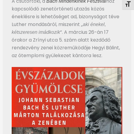
A csütörtöki, a
hoz
Bach Mindenkinek Fesztivál
Betű
kapcsolódó zenetörténeti utazás közös
éneklésre is lehetőséget ad, bizonyságot téve
Luther mondásáról, miszerint „
aki énekel,
”. A március 26-án 17
kétszeresen imádkozik
órakor a Zrínyi utca 5. szám alatt kezdődő
rendezvény zenei közreműködője Hegyi Bálint,
az ótemplomi gyülekezet kántora lesz.