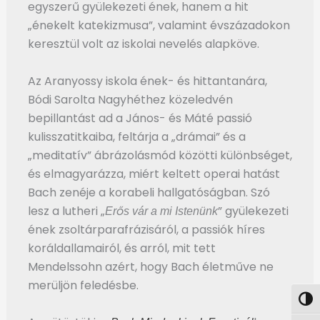
egyszerű gyülekezeti ének, hanem a hit
„énekelt katekizmusa”, valamint évszázadokon
keresztül volt az iskolai nevelés alapköve.
Az Aranyossy iskola ének- és hittantanára,
Bódi Sarolta Nagyhéthez közeledvén
bepillantást ad a János- és Máté passió
kulisszatitkaiba, feltárja a „drámai” és a
„meditatív” ábrázolásmód közötti különbséget,
és elmagyarázza, miért keltett operai hatást
Bach zenéje a korabeli hallgatóságban. Szó
lesz a lutheri „
” gyülekezeti
Erős vár a mi Istenünk
ének zsoltárparafrázisáról, a passiók híres
koráldallamairól, és arról, mit tett
Mendelssohn azért, hogy Bach életműve ne
merüljön feledésbe.
Nagy