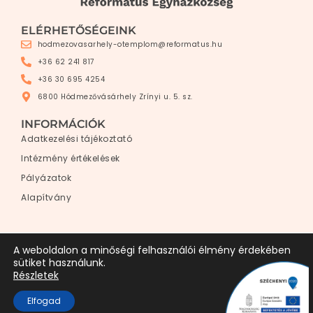
ELÉRHETŐSÉGEINK
hodmezovasarhely-otemplom@reformatus.hu
+36 62 241 817
+36 30 695 4254
6800 Hódmezővásárhely Zrínyi u. 5. sz.
INFORMÁCIÓK
Adatkezelési tájékoztató
Intézmény értékelések
Pályázatok
Alapítvány
A weboldalon a minőségi felhasználói élmény érdekében
sütiket használunk.
Hódmezővásárhely-Ótemplomi Református
Részletek
Egyházközség ©2026 – Minden jog fenntartva.
Elfogad