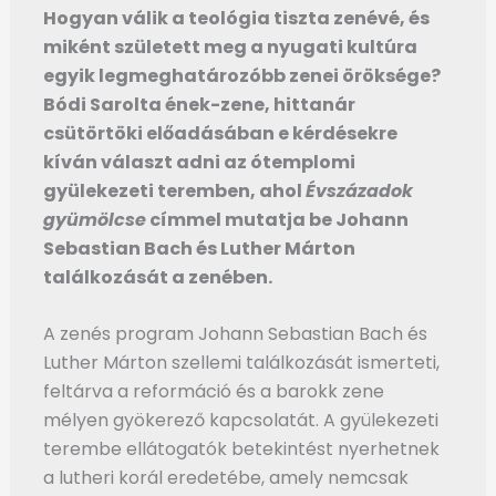
Hogyan válik a teológia tiszta zenévé, és
miként született meg a nyugati kultúra
egyik legmeghatározóbb zenei öröksége?
Bódi Sarolta ének-zene, hittanár
csütörtöki előadásában e kérdésekre
kíván választ adni az ótemplomi
gyülekezeti teremben, ahol
Évszázadok
gyümölcse
címmel mutatja be Johann
Sebastian Bach és Luther Márton
találkozását a zenében.
A zenés program Johann Sebastian Bach és
Luther Márton szellemi találkozását ismerteti,
feltárva a reformáció és a barokk zene
mélyen gyökerező kapcsolatát. A gyülekezeti
terembe ellátogatók betekintést nyerhetnek
a lutheri korál eredetébe, amely nemcsak