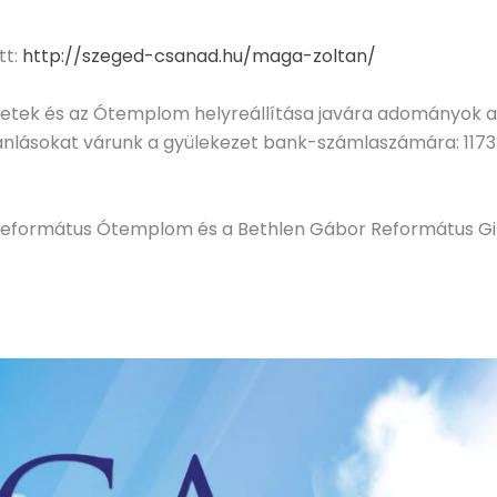
tt:
http://szeged-csanad.hu/maga-zoltan/
ületek és az Ótemplom helyreállítása javára adományok a
ajánlásokat várunk a gyülekezet bank-számlaszámára: 11
yi Református Ótemplom és a Bethlen Gábor Református 