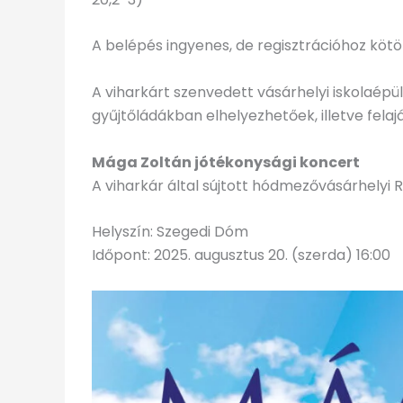
A belépés ingyenes, de regisztrációhoz kötö
A viharkárt szenvedett vásárhelyi iskolaép
gyűjtőládákban elhelyezhetőek, illetve fel
Mága Zoltán jótékonysági koncert
A viharkár által sújtott hódmezővásárhel
Helyszín: Szegedi Dóm
Időpont: 2025. augusztus 20. (szerda) 16:00