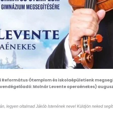
i Református Ótemplom és iskolaépületienk megsegí
endégelőadó: Molnár Levente operaénekes) augusztu
, legyen oltalmad Jákób Istenének neve! Küldjön neked segítsé