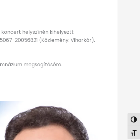
 koncert helyszínén kihelyeztt
735067-20056821 (Közlemény: Viharkár).
Gimnázium megsegítésére.
Nagy
Betű