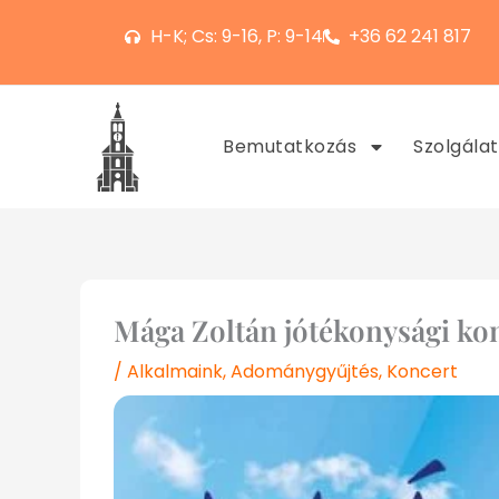
Skip
Ugrás
Skip
H-K; Cs: 9-16, P: 9-14
+36 62 241 817
to
a
to
Content
navigációhoz
content
Bemutatkozás
Szolgálat
Mága Zoltán jótékonysági ko
/
Alkalmaink
,
Adománygyűjtés
,
Koncert