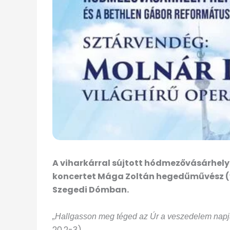
A
viharkárral sújtott hódmezővásárhely
koncertet Mága Zoltán hegedűművész (v
Szegedi Dómban.
„Hallgasson meg téged az Úr a veszedelem napján
20,2-3)