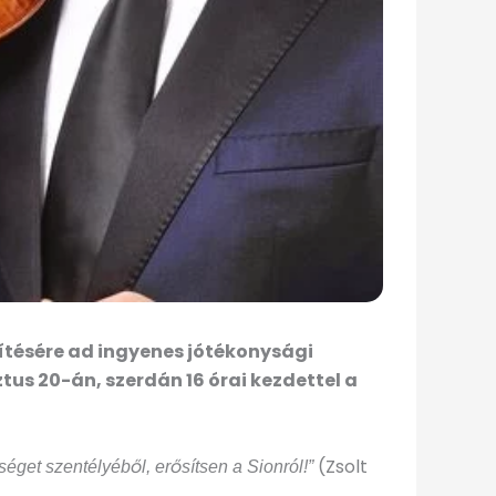
tésére ad ingyenes jótékonysági
s 20-án, szerdán 16 órai kezdettel a
(Zsolt
get szentélyéből, erősítsen a Sionról!”