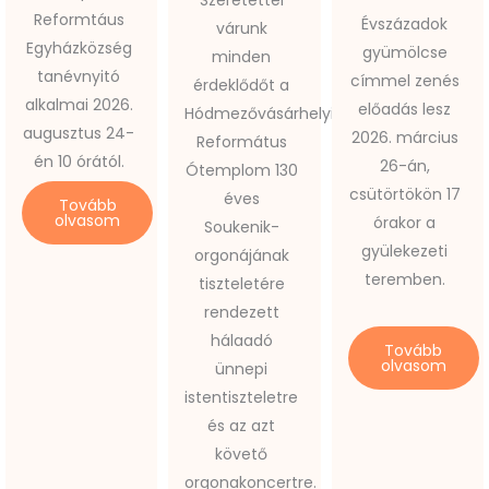
Szeretettel
Reformtáus
Évszázadok
várunk
Egyházközség
gyümölcse
minden
tanévnyitó
címmel zenés
érdeklődőt a
alkalmai 2026.
előadás lesz
Hódmezővásárhelyi
augusztus 24-
2026. március
Református
én 10 órától.
26-án,
Ótemplom 130
csütörtökön 17
éves
Tovább
olvasom
órakor a
Soukenik-
gyülekezeti
orgonájának
teremben.
tiszteletére
rendezett
hálaadó
Tovább
olvasom
ünnepi
istentiszteletre
és az azt
követő
orgonakoncertre.