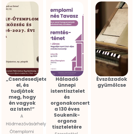
„Csendesedjetek
Hálaadó
Évszázadok
el, és
ünnepi
gyümölcse
tudjátok
istentisztelet
meg, hogy
és
én vagyok
orgonakoncert
az Isten!”
a 130 éves
Soukenik-
A
orgona
Hódmezővásárhely-
tiszteletére
Ótemplomi