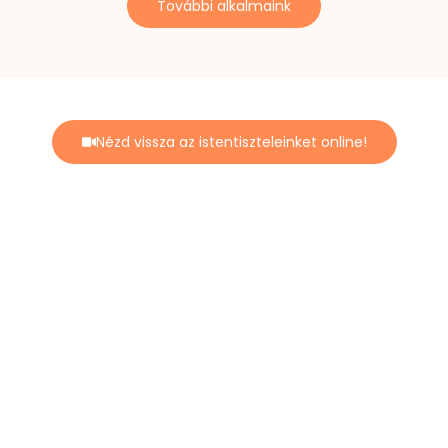
További alkalmaink
Nézd vissza az istentiszteleinket online!