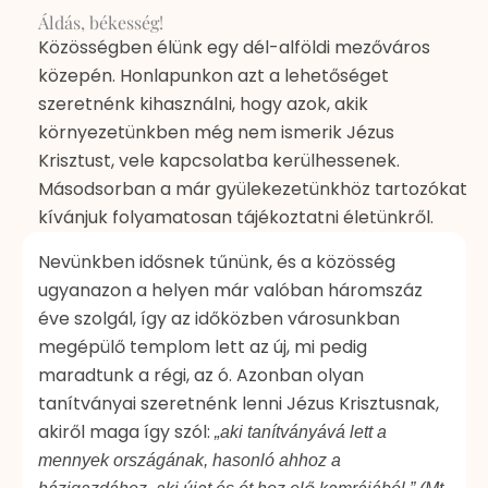
Áldás, békesség!
Közösségben élünk egy dél-alföldi mezőváros
közepén. Honlapunkon azt a lehetőséget
szeretnénk kihasználni, hogy azok, akik
környezetünkben még nem ismerik Jézus
Krisztust, vele kapcsolatba kerülhessenek.
Másodsorban a már gyülekezetünkhöz tartozókat
kívánjuk folyamatosan tájékoztatni életünkről.
Nevünkben idősnek tűnünk, és a közösség
ugyanazon a helyen már valóban háromszáz
éve szolgál, így az időközben városunkban
megépülő templom lett az új, mi pedig
maradtunk a régi, az ó. Azonban olyan
tanítványai szeretnénk lenni Jézus Krisztusnak,
akiről maga így szól:
„aki tanítványává lett a
mennyek országának, hasonló ahhoz a