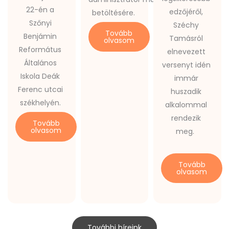
22-én a
edzőjéről,
betöltésére.
Szőnyi
Széchy
Tovább
Benjámin
Tamásról
olvasom
Református
elnevezett
Általános
versenyt idén
Iskola Deák
immár
Ferenc utcai
huszadik
székhelyén.
alkalommal
rendezik
Tovább
olvasom
meg.
Tovább
olvasom
További híreink