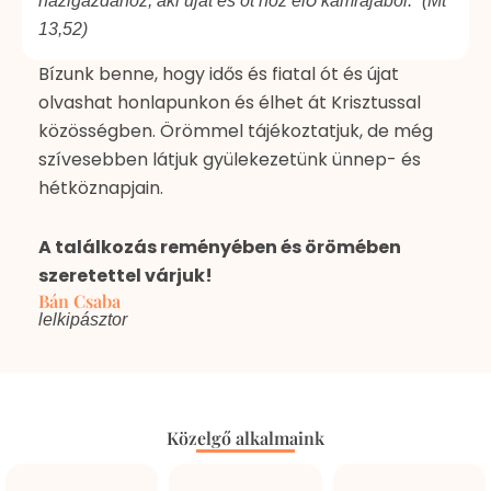
házigazdához, aki újat és ót hoz elő kamrájából.” (Mt
13,52)
Bízunk benne, hogy idős és fiatal ót és újat
olvashat honlapunkon és élhet át Krisztussal
közösségben. Örömmel tájékoztatjuk, de még
szívesebben látjuk gyülekezetünk ünnep- és
hétköznapjain.
A találkozás reményében és örömében
szeretettel várjuk!
Bán Csaba
lelkipásztor
Közelgő alkalmaink