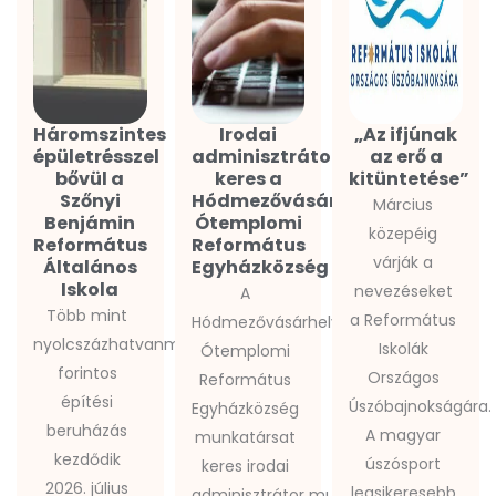
Háromszintes
Irodai
„Az ifjúnak
épületrésszel
adminisztrátort
az erő a
bővül a
keres a
kitüntetése”
Szőnyi
Hódmezővásárhely-
Március
Benjámin
Ótemplomi
közepéig
Református
Református
várják a
Általános
Egyházközség
Iskola
nevezéseket
A
Több mint
a Református
Hódmezővásárhely-
nyolcszázhatvanmillió
Iskolák
Ótemplomi
forintos
Országos
Református
építési
Úszóbajnokságára.
Egyházközség
beruházás
A magyar
munkatársat
kezdődik
úszósport
keres irodai
2026. július
legsikeresebb
adminisztrátor munkakör