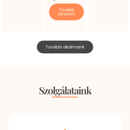
Tovább
olvasom
További alkalmaink
Szolgálataink